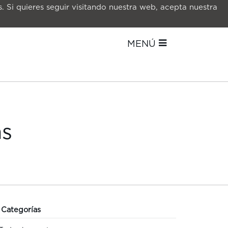
. Si quieres seguir visitando nuestra web, acepta nuestra
MENÚ
as
Categorías