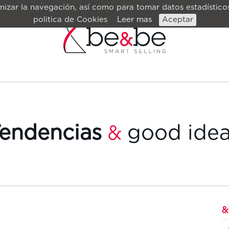
izar la navegación, así como para tomar datos estadísticos
politica de Cookies
Leer mas
Aceptar
endencias
good ide
&
&