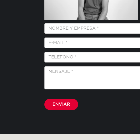
Empresa
y
Nombre
E-
*
Mail
*
Teléfono
*
Mensaje
*
Por favor, deja este campo vacío.