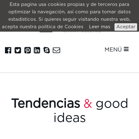
Esta pagina usa cookies propias y de terceros para
optimizar la navegación, así como para tomar datos
estadísticos. Si quieres seguir visitando nuestra web,
acepta nuestra politica de Cookies
Leer mas
Aceptar
MENÚ
Tendencias
good
&
ideas