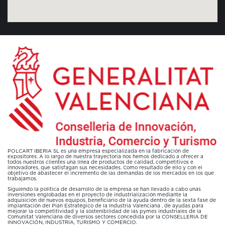
POLCART IBERIA SL es una empresa especializada en la fabricación de
expositores. A lo largo de nuestra trayectoria nos hemos dedicado a ofrecer a
todos nuestros clientes una línea de productos de calidad, competitivos e
innovadores, que satisfagan sus necesidades. Como resultado de ello y con el
objetivo de abastecer el incremento de las demandas de los mercados en los que
trabajamos.
Siguiendo la política de desarrollo de la empresa se han llevado a cabo unas
inversiones englobadas en el proyecto de industrialización mediante la
adquisición de nuevos equipos, beneficiario de la ayuda dentro de la sexta fase de
implantación del Plan Estratégico de la Industria Valenciana , de ayudas para
mejorar la competitividad y la sostenibilidad de las pymes industriales de la
Comunitat Valenciana de diversos sectores concedida por la CONSELLERIA DE
INNOVACIÓN, INDUSTRIA, TURISMO Y COMERCIO.