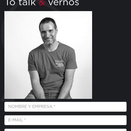
To talk
vernos
&
Empresa
y
Nombre
E-
*
Mail
*
Teléfono