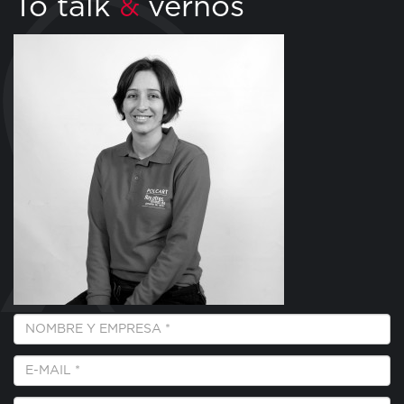
To talk
vernos
&
Empresa
y
Nombre
E-
*
Mail
*
Teléfono