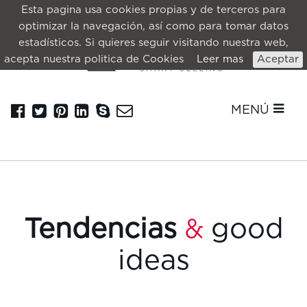
Esta pagina usa cookies propias y de terceros para
optimizar la navegación, así como para tomar datos
estadísticos. Si quieres seguir visitando nuestra web,
acepta nuestra politica de Cookies
Leer mas
Aceptar
MENÚ
Tendencias
good
&
ideas