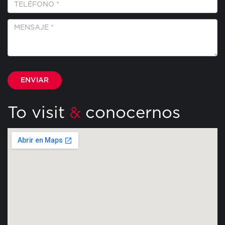
*
Mensaje
*
Por favor, deja este campo vacío.
To visit
conocernos
&