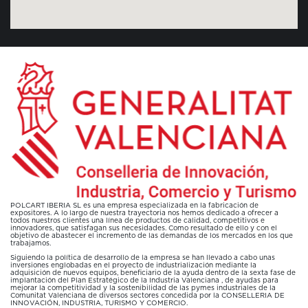
POLCART IBERIA SL es una empresa especializada en la fabricación de
expositores. A lo largo de nuestra trayectoria nos hemos dedicado a ofrecer a
todos nuestros clientes una línea de productos de calidad, competitivos e
innovadores, que satisfagan sus necesidades. Como resultado de ello y con el
objetivo de abastecer el incremento de las demandas de los mercados en los que
trabajamos.
Siguiendo la política de desarrollo de la empresa se han llevado a cabo unas
inversiones englobadas en el proyecto de industrialización mediante la
adquisición de nuevos equipos, beneficiario de la ayuda dentro de la sexta fase de
implantación del Plan Estratégico de la Industria Valenciana , de ayudas para
mejorar la competitividad y la sostenibilidad de las pymes industriales de la
Comunitat Valenciana de diversos sectores concedida por la CONSELLERIA DE
INNOVACIÓN, INDUSTRIA, TURISMO Y COMERCIO.