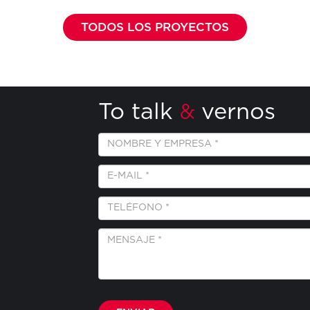
TODOS LOS PROYECTOS
To talk
vernos
&
Empresa
y
Nombre
E-
*
Mail
*
Teléfono
*
Mensaje
*
Por favor, deja este campo vacío.