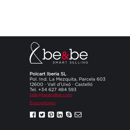
Polcart Iberia SL
Pol. Ind. La Mezquita, Parcela 603
12600 · Vall d’Uixó · Castelló
Tel. +34 627 484 593
talk@beandbe.com
Expositores