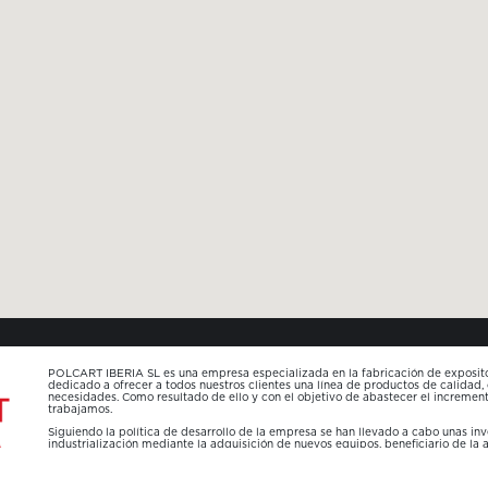
POLCART IBERIA SL es una empresa especializada en la fabricación de expositor
dedicado a ofrecer a todos nuestros clientes una línea de productos de calidad,
necesidades. Como resultado de ello y con el objetivo de abastecer el increme
trabajamos.
Siguiendo la política de desarrollo de la empresa se han llevado a cabo unas in
industrialización mediante la adquisición de nuevos equipos, beneficiario de la
Plan Estratégico de la Industria Valenciana , de ayudas para mejorar la competi
industriales de la Comunitat Valenciana de diversos sectores concedida por
TURISMO Y COMERCIO.