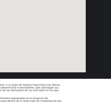
es. A lo largo de nuestra trayectoria nos hemos
 competitivos e innovadores, que satisfagan sus
nto de las demandas de los mercados en los que
versiones englobadas en el proyecto de
 ayuda dentro de la sexta fase de implantación del
tividad y la sostenibilidad de las pymes
 la CONSELLERIA DE INNOVACIÓN, INDUSTRIA,