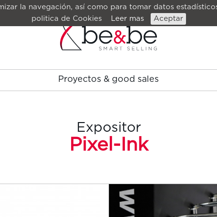
izar la navegación, así como para tomar datos estadísticos
politica de Cookies
Leer mas
Aceptar
Proyectos & good sales
Expositor
Pixel-Ink