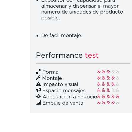
Expositor con capacidad para
almacenar y dispensar el mayor
numero de unidades de producto
posible.
De fácil montaje.
Performance
test
Forma
&
&
&
&
&
Montaje
&
&
&
&
&
Impacto visual
&
&
&
&
&
Espacio mensajes
&
&
&
&
&
Adecuación a negocio
&
&
&
&
&
Empuje de venta
&
&
&
&
&