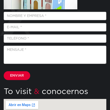
Empresa
y
Nombre
E-
*
Mail
*
Teléfono
*
Mensaje
*
Por favor, deja este campo vacío.
To visit
conocernos
&