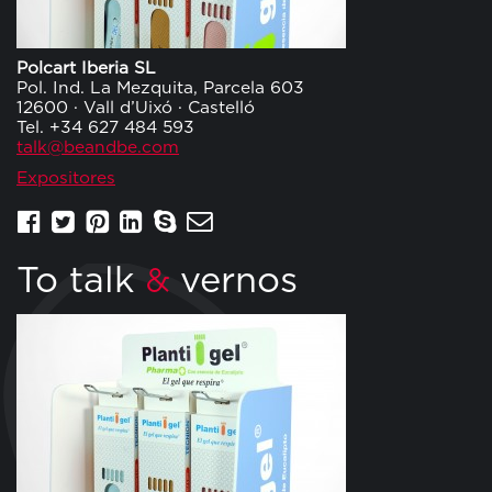
Polcart Iberia SL
Pol. Ind. La Mezquita, Parcela 603
12600 · Vall d’Uixó · Castelló
Tel. +34 627 484 593
talk@beandbe.com
Expositores
To talk
vernos
&