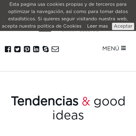
Esta pagina usa cookies propias y de terceros para
optimizar la navegación, así como para tomar datos
estadísticos. Si quieres seguir visitando nuestra web,
acepta nuestra politica de Cookies
Leer mas
Aceptar
MENÚ
Tendencias
good
&
ideas