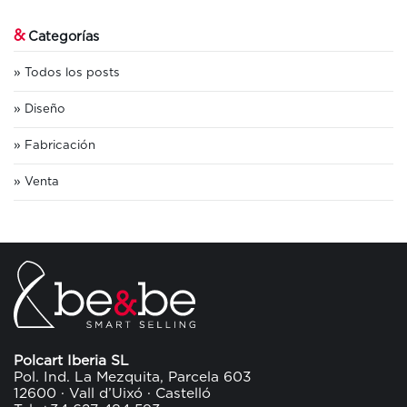
&
Categorías
Todos los posts
Diseño
Fabricación
Venta
Polcart Iberia SL
Pol. Ind. La Mezquita, Parcela 603
12600 · Vall d’Uixó · Castelló