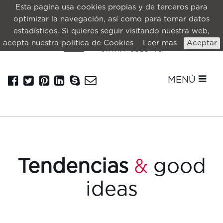
Esta pagina usa cookies propias y de terceros para
optimizar la navegación, así como para tomar datos
estadísticos. Si quieres seguir visitando nuestra web,
acepta nuestra politica de Cookies
Leer mas
Aceptar
MENÚ
Tendencias
good
&
ideas