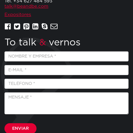
Tel. +34 627 484 593
talk@beandbe.com
Expositores
To talk
vernos
&
Empresa
y
Nombre
E-
*
Mail
*
Teléfono
*
Mensaje
*
Por favor, deja este campo vacío.