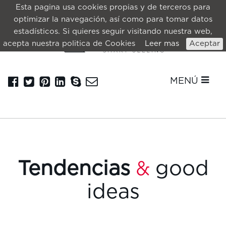
Esta pagina usa cookies propias y de terceros para
optimizar la navegación, así como para tomar datos
estadísticos. Si quieres seguir visitando nuestra web,
acepta nuestra politica de Cookies
Leer mas
Aceptar
MENÚ
Tendencias
good
&
ideas