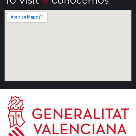
To visit
conocernos
&