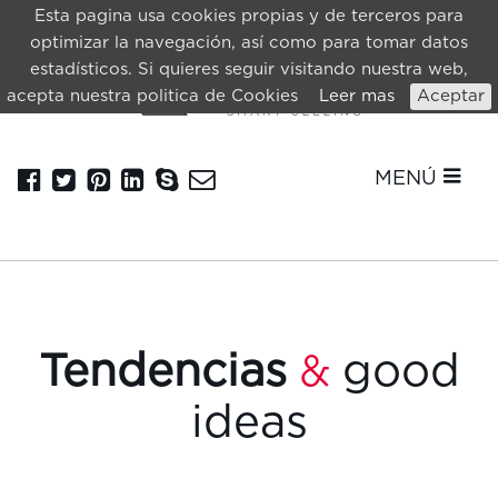
Esta pagina usa cookies propias y de terceros para
optimizar la navegación, así como para tomar datos
estadísticos. Si quieres seguir visitando nuestra web,
acepta nuestra politica de Cookies
Leer mas
Aceptar
MENÚ
Tendencias
good
&
ideas