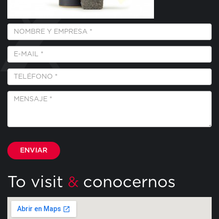
Empresa
y
Nombre
E-
*
Mail
*
Teléfono
*
Mensaje
*
Por favor, deja este campo vacío.
To visit
conocernos
&