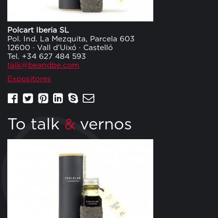
Polcart Iberia SL
Pol. Ind. La Mezquita, Parcela 603
12600 · Vall d’Uixó · Castelló
Tel. +34 627 484 593
talk@beandbe.com
Expositores
To talk
vernos
&