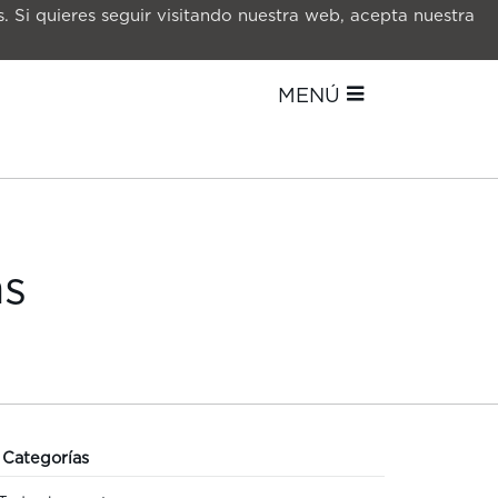
. Si quieres seguir visitando nuestra web, acepta nuestra
MENÚ
as
Categorías