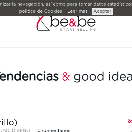
izar la navegación, así como para tomar datos estadísticos
politica de Cookies
Leer mas
Aceptar
endencias
good ide
&
llo)
&
IDAD
,
DISEÑO
0 comentarios