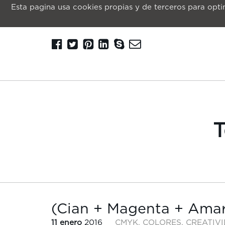
Esta pagina usa cookies propias y de terceros para optim
T
(Cian + Magenta + Amari
11 enero
2016
CMYK
,
COLORES
,
CREATIV