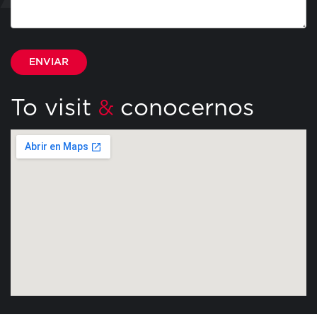
Por favor, deja este campo vacío.
To visit
conocernos
&