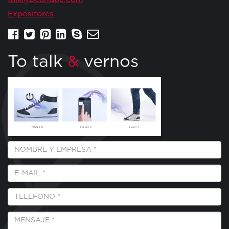
Expositores
To talk
vernos
&
Empresa
y
Nombre
E-
*
Mail
*
Teléfono
*
Mensaje
*