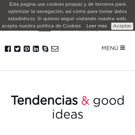
Esta pagina usa cookies propias y de terceros para
optimizar la navegación, así como para tomar datos
estadísticos. Si quieres seguir visitando nuestra web,
acepta nuestra politica de Cookies
Leer mas
Aceptar
MENÚ
Tendencias
good
&
ideas