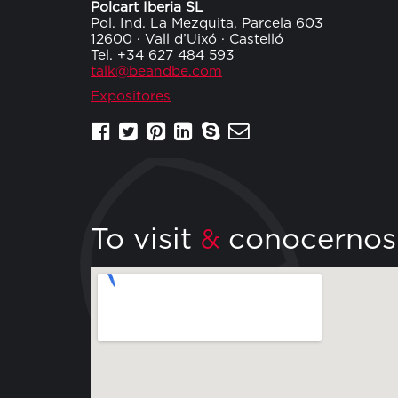
Polcart Iberia SL
Pol. Ind. La Mezquita, Parcela 603
12600 · Vall d’Uixó · Castelló
Tel. +34 627 484 593
talk@beandbe.com
Expositores
To visit
conocernos
&