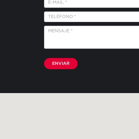
*
Mail
*
Teléfono
*
Mensaje
*
Por favor, deja este campo vacío.