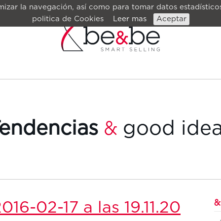
izar la navegación, así como para tomar datos estadísticos
politica de Cookies
Leer mas
Aceptar
endencias
good ide
&
&
016-02-17 a las 19.11.20