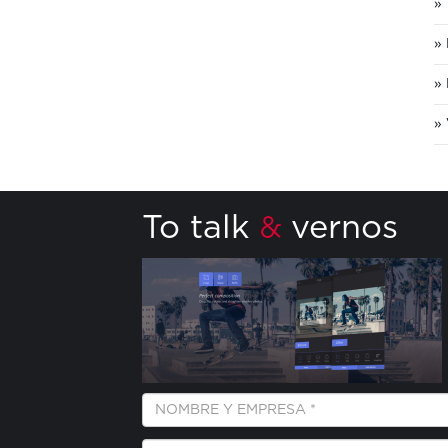
To talk
vernos
&
Empresa
y
Nombre
E-