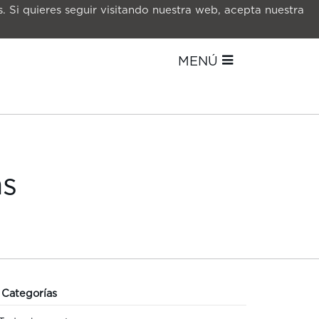
. Si quieres seguir visitando nuestra web, acepta nuestra
MENÚ
as
Categorías