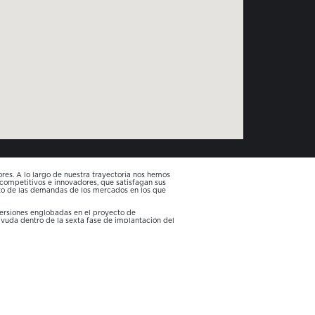
es. A lo largo de nuestra trayectoria nos hemos
 competitivos e innovadores, que satisfagan sus
nto de las demandas de los mercados en los que
versiones englobadas en el proyecto de
 ayuda dentro de la sexta fase de implantación del
tividad y la sostenibilidad de las pymes
 la CONSELLERIA DE INNOVACIÓN, INDUSTRIA,
estinado a las instalaciones y nuevas líneas
dad en el sector.
oración de tecnología e incremento del equipo