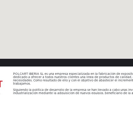
POLCART IBERIA SL es una empresa especializada en la fabricación de expositor
dedicado a ofrecer a todos nuestros clientes una línea de productos de calidad,
necesidades. Como resultado de ello y con el objetivo de abastecer el increme
trabajamos.
Siguiendo la política de desarrollo de la empresa se han llevado a cabo unas in
industrialización mediante la adquisición de nuevos equipos, beneficiario de la
Plan Estratégico de la Industria Valenciana , de ayudas para mejorar la competi
industriales de la Comunitat Valenciana de diversos sectores concedida por
TURISMO Y COMERCIO.
Esta ayuda supone una subvención por importe de 80.970,18€ INPYME/2023/225 d
productivas, que mejora la capacidad productiva de la empresa y su competitivi
Gracias a ello, POLCART IBERIA SL continúa mejorando sus procesos, con incorp
humano, para afrontar los nuevos retos que nos presentan los mercados.