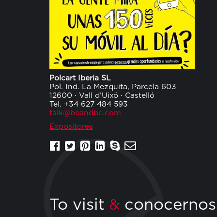
Polcart Iberia SL
Pol. Ind. La Mezquita, Parcela 603
12600 · Vall d’Uixó · Castelló
Tel. +34 627 484 593
talk@beandbe.com
Expositores
To visit
conocernos
&