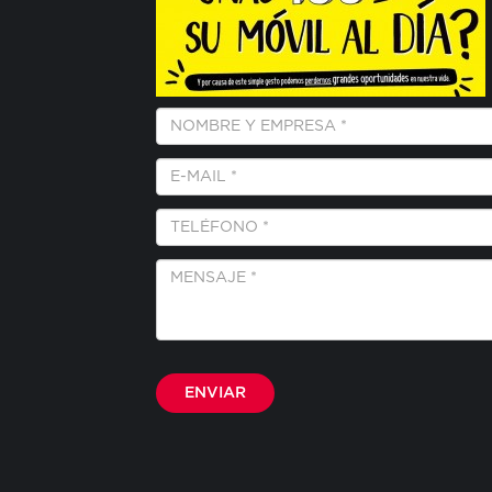
Empresa
y
Nombre
E-
*
Mail
*
Teléfono
*
Mensaje
*
Por favor, deja este campo vacío.