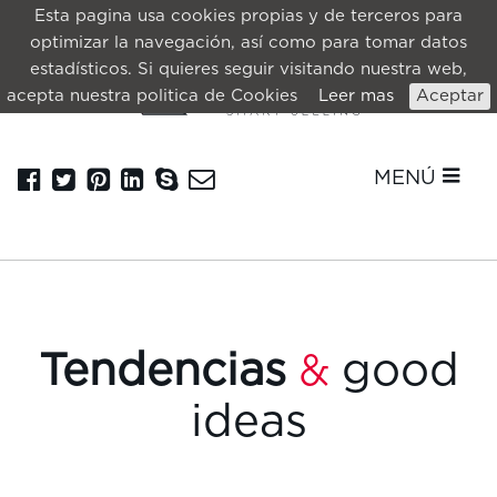
Esta pagina usa cookies propias y de terceros para
optimizar la navegación, así como para tomar datos
estadísticos. Si quieres seguir visitando nuestra web,
acepta nuestra politica de Cookies
Leer mas
Aceptar
MENÚ
Tendencias
good
&
ideas