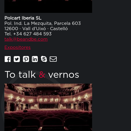
Polcart Iberia SL
Pol. Ind. La Mezquita, Parcela 603
12600 · Vall d’Uixó · Castelló
Tel. +34 627 484 593
talk@beandbe.com
Expositores
To talk
vernos
&