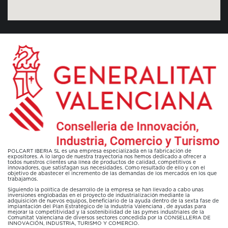
POLCART IBERIA SL es una empresa especializada en la fabricación de
expositores. A lo largo de nuestra trayectoria nos hemos dedicado a ofrecer a
todos nuestros clientes una línea de productos de calidad, competitivos e
innovadores, que satisfagan sus necesidades. Como resultado de ello y con el
objetivo de abastecer el incremento de las demandas de los mercados en los que
trabajamos.
Siguiendo la política de desarrollo de la empresa se han llevado a cabo unas
inversiones englobadas en el proyecto de industrialización mediante la
adquisición de nuevos equipos, beneficiario de la ayuda dentro de la sexta fase de
implantación del Plan Estratégico de la Industria Valenciana , de ayudas para
mejorar la competitividad y la sostenibilidad de las pymes industriales de la
Comunitat Valenciana de diversos sectores concedida por la CONSELLERIA DE
INNOVACIÓN, INDUSTRIA, TURISMO Y COMERCIO.