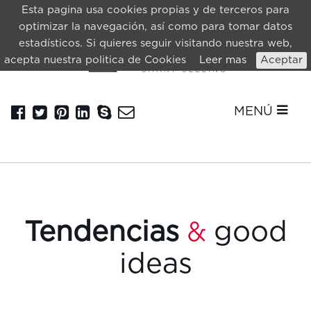
Esta pagina usa cookies propias y de terceros para
optimizar la navegación, así como para tomar datos
estadísticos. Si quieres seguir visitando nuestra web,
acepta nuestra politica de Cookies
Leer mas
Aceptar
MENÚ
Tendencias
good
&
ideas