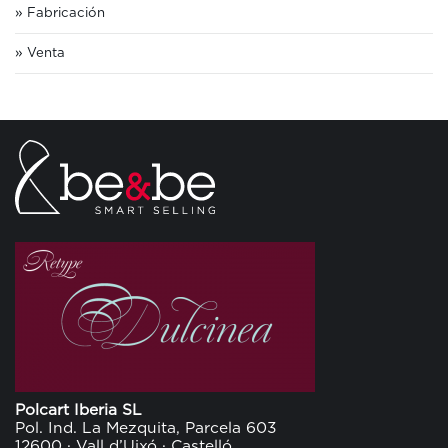
Fabricación
Venta
Polcart Iberia SL
Pol. Ind. La Mezquita, Parcela 603
12600 · Vall d’Uixó · Castelló