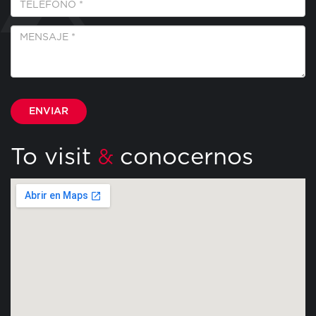
*
Mensaje
*
Por favor, deja este campo vacío.
To visit
conocernos
&