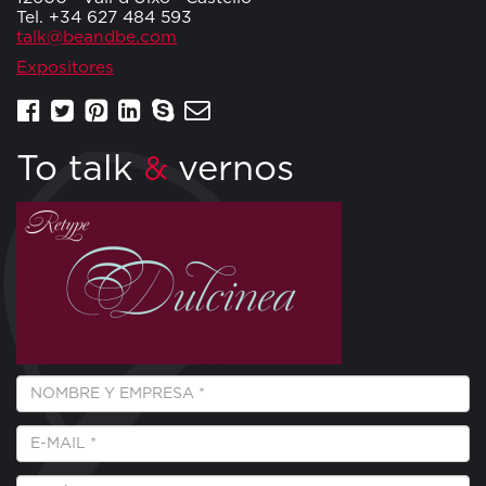
Tel. +34 627 484 593
talk@beandbe.com
Expositores
To talk
vernos
&
Empresa
y
Nombre
E-
*
Mail
*
Teléfono