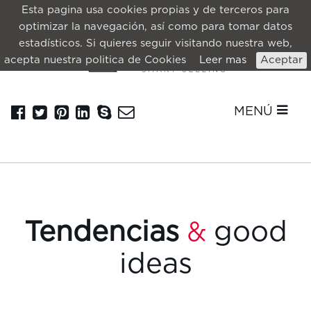
Esta pagina usa cookies propias y de terceros para
optimizar la navegación, así como para tomar datos
estadísticos. Si quieres seguir visitando nuestra web,
acepta nuestra politica de Cookies
Leer mas
Aceptar
MENÚ
Tendencias
good
&
ideas