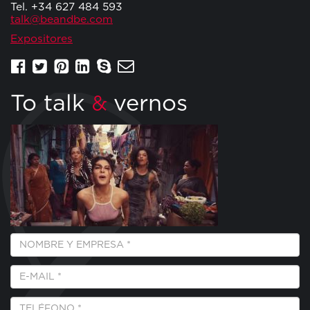
Tel. +34 627 484 593
talk@beandbe.com
Expositores
To talk
vernos
&
Empresa
y
Nombre
E-
*
Mail
*
Teléfono