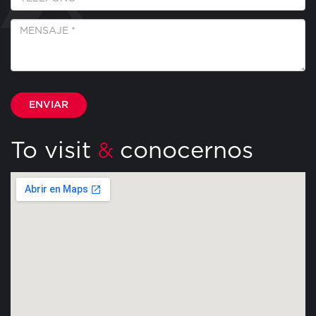
*
Mensaje
*
Por favor, deja este campo vacío.
To visit
conocernos
&