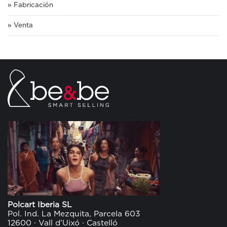
Fabricación
Venta
Polcart Iberia SL
Pol. Ind. La Mezquita, Parcela 603
12600 · Vall d’Uixó · Castelló