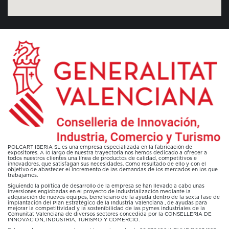
POLCART IBERIA SL es una empresa especializada en la fabricación de
expositores. A lo largo de nuestra trayectoria nos hemos dedicado a ofrecer a
todos nuestros clientes una línea de productos de calidad, competitivos e
innovadores, que satisfagan sus necesidades. Como resultado de ello y con el
objetivo de abastecer el incremento de las demandas de los mercados en los que
trabajamos.
Siguiendo la política de desarrollo de la empresa se han llevado a cabo unas
inversiones englobadas en el proyecto de industrialización mediante la
adquisición de nuevos equipos, beneficiario de la ayuda dentro de la sexta fase de
implantación del Plan Estratégico de la Industria Valenciana , de ayudas para
mejorar la competitividad y la sostenibilidad de las pymes industriales de la
Comunitat Valenciana de diversos sectores concedida por la CONSELLERIA DE
INNOVACIÓN, INDUSTRIA, TURISMO Y COMERCIO.