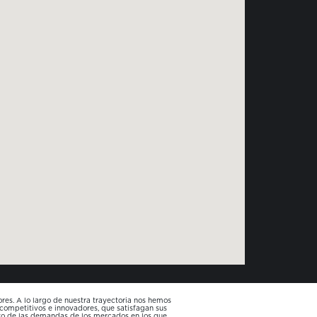
es. A lo largo de nuestra trayectoria nos hemos
 competitivos e innovadores, que satisfagan sus
nto de las demandas de los mercados en los que