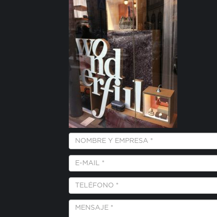
Empresa
y
Nombre
E-
*
Mail
*
Teléfono
*
Mensaje
*