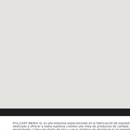
POLCART IBERIA SL es una empresa especializada en la fabricación de expositor
dedicado a ofrecer a todos nuestros clientes una línea de productos de calidad,
necesidades. Como resultado de ello y con el objetivo de abastecer el increme