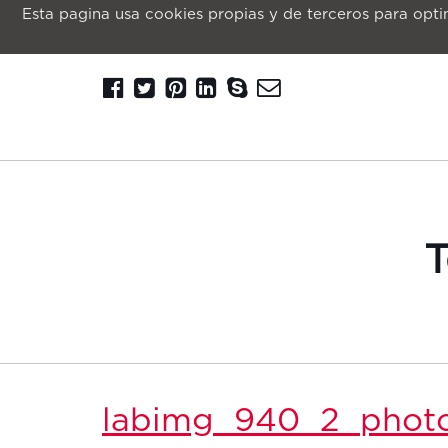
Esta pagina usa cookies propias y de terceros para optim
T
labimg_940_2_photo