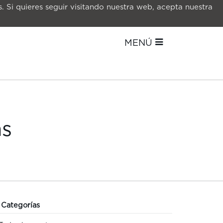
. Si quieres seguir visitando nuestra web, acepta nuestra
MENÚ
as
Categorías