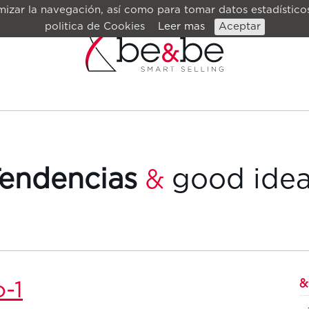
izar la navegación, así como para tomar datos estadísticos
politica de Cookies
Leer mas
Aceptar
endencias
good ide
&
&
-1