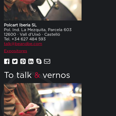
Polcart Iberia SL
Pol. Ind. La Mezquita, Parcela 603
12600 · Vall d’Uixó · Castelló
Tel. +34 627 484 593
talk@beandbe.com
Expositores
To talk
vernos
&