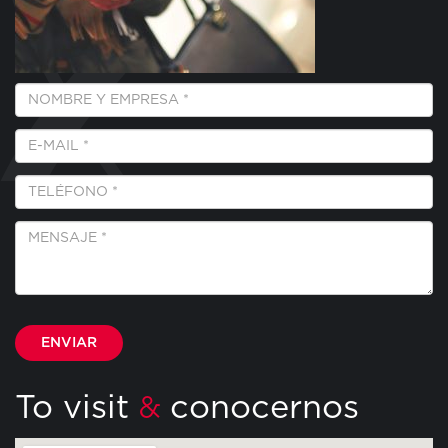
Empresa
y
Nombre
E-
*
Mail
*
Teléfono
*
Mensaje
*
Por favor, deja este campo vacío.
To visit
conocernos
&