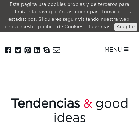
Esta pagina usa cookies propias y de terceros para
optimizar la navegación, así como para tomar datos
estadísticos. Si quieres seguir visitando nuestra web,
acepta nuestra politica de Cookies
Leer mas
Aceptar
MENÚ
Tendencias
good
&
ideas