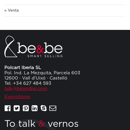
Venta
Polcart Iberia SL
Pol. Ind. La Mezquita, Parcela 603
12600 · Vall d’Uixó · Castelló
Tel. +34 627 484 593
talk@beandbe.com
Expositores
To talk
vernos
&