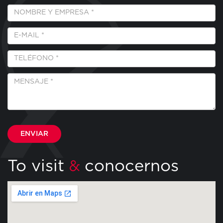
Empresa
y
Nombre
E-
*
Mail
*
Teléfono
*
Mensaje
*
Por favor, deja este campo vacío.
To visit
conocernos
&