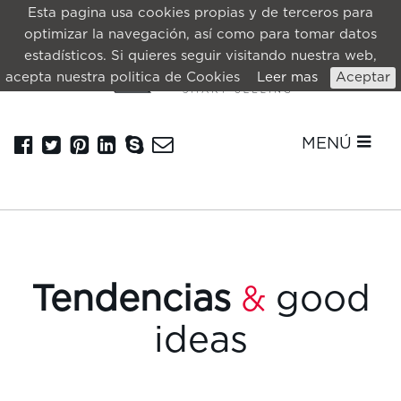
Esta pagina usa cookies propias y de terceros para
optimizar la navegación, así como para tomar datos
estadísticos. Si quieres seguir visitando nuestra web,
acepta nuestra politica de Cookies
Leer mas
Aceptar
MENÚ
Tendencias
good
&
ideas