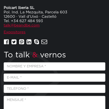
Polcart Iberia SL
Pol. Ind. La Mezquita, Parcela 603
12600 · Vall d’Uixó · Castelló
Tel. +34 627 484 593
talk@beandbe.com
Expositores
To talk
vernos
&
Empresa
y
Nombre
E-
*
Mail
*
Teléfono
*
Mensaje
*