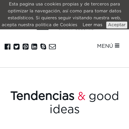
Esta pagina usa cookies propias y de terceros para
optimizar la navegación, así como para tomar datos
estadísticos. Si quieres seguir visitando nuestra web,
acepta nuestra politica de Cookies
Leer mas
Aceptar
MENÚ
Tendencias
good
&
ideas