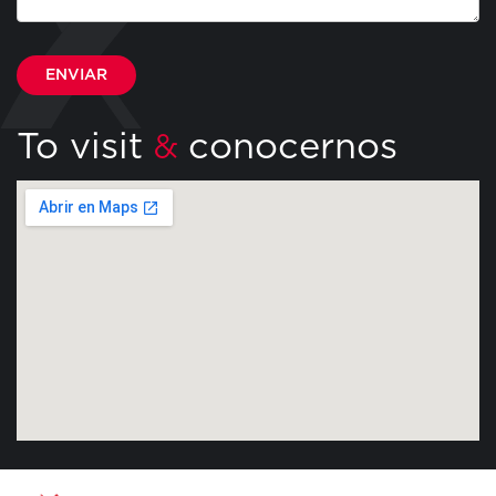
Por favor, deja este campo vacío.
To visit
conocernos
&