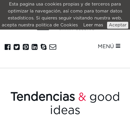
Esta pagina usa cookies propias y de terceros para
optimizar la navegación, así como para tomar datos
estadísticos. Si quieres seguir visitando nuestra web,
acepta nuestra politica de Cookies
Leer mas
Aceptar
MENÚ
Tendencias
good
&
ideas