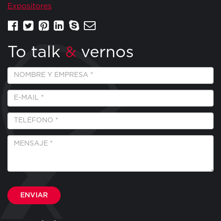
Expositores
To talk
vernos
&
Empresa
y
Nombre
E-
*
Mail
*
Teléfono
*
Mensaje
*
Por favor, deja este campo vacío.