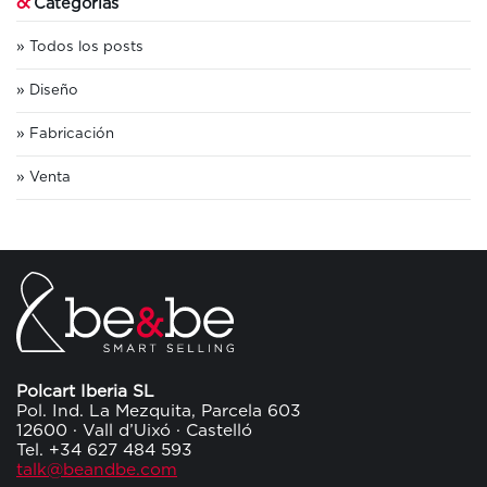
&
Categorías
Todos los posts
Diseño
Fabricación
Venta
Polcart Iberia SL
Pol. Ind. La Mezquita, Parcela 603
12600 · Vall d’Uixó · Castelló
Tel. +34 627 484 593
talk@beandbe.com