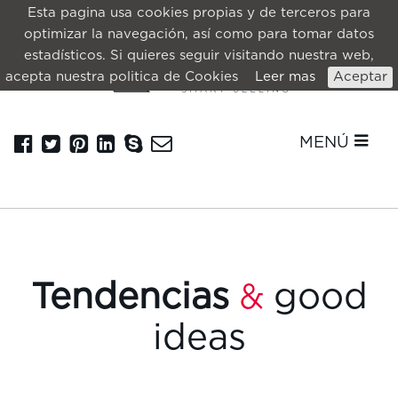
Esta pagina usa cookies propias y de terceros para
optimizar la navegación, así como para tomar datos
estadísticos. Si quieres seguir visitando nuestra web,
acepta nuestra politica de Cookies
Leer mas
Aceptar
MENÚ
Tendencias
good
&
ideas