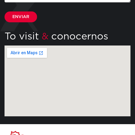
Por favor, deja este campo vacío.
To visit
conocernos
&