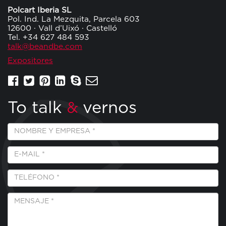
Polcart Iberia SL
Pol. Ind. La Mezquita, Parcela 603
12600 · Vall d’Uixó · Castelló
Tel. +34 627 484 593
talk@beandbe.com
Expositores
To talk
vernos
&
Empresa
y
Nombre
E-
*
Mail
*
Teléfono
*
Mensaje
*