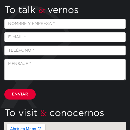
To talk
vernos
&
Empresa
y
Nombre
E-
*
Mail
*
Teléfono
*
Mensaje
*
Por favor, deja este campo vacío.
To visit
conocernos
&