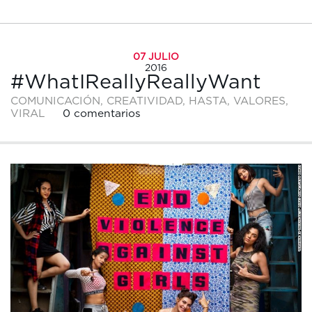
07 JULIO
2016
#WhatIReallyReallyWant
COMUNICACIÓN
,
CREATIVIDAD
,
HASTA
,
VALORES
,
VIRAL
0 comentarios