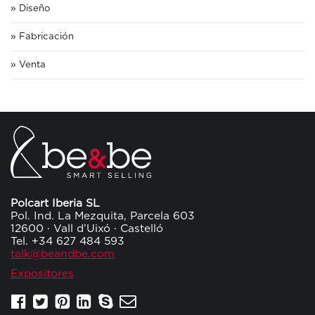
Diseño
Fabricación
Venta
Polcart Iberia SL
Pol. Ind. La Mezquita, Parcela 603
12600 · Vall d’Uixó · Castelló
Tel. +34 627 484 593
talk@beandbe.com
Expositores