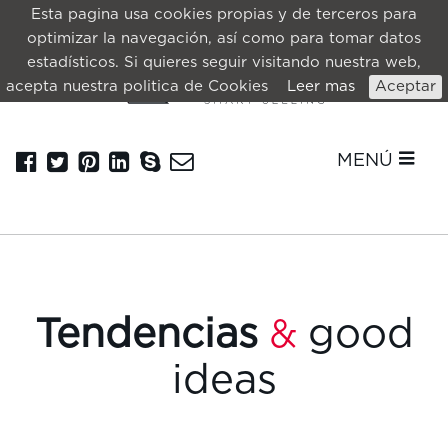
Esta pagina usa cookies propias y de terceros para
optimizar la navegación, así como para tomar datos
estadísticos. Si quieres seguir visitando nuestra web,
acepta nuestra politica de Cookies
Leer mas
Aceptar
MENÚ
Tendencias
good
&
ideas